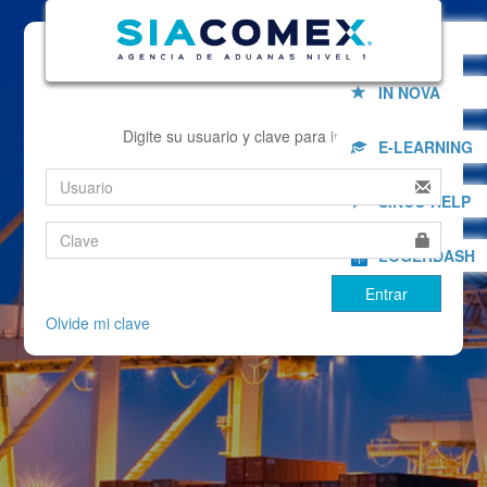
INICIO
IN NOVA
Digite su usuario y clave para incial
E-LEARNING
SINCO HELP
LOGERDASH
Entrar
Olvide mi clave
